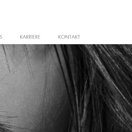
ER
TELLENANZEIGEN
HAIRTALK
GUTSCHEIN
S
KARRIERE
KONTAKT